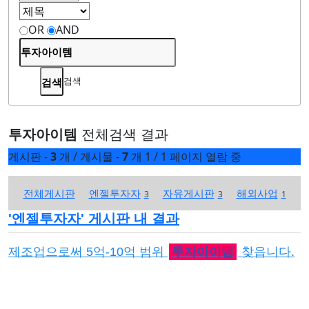
OR
AND
검색
투자아이템
전체검색 결과
게시판 -
3
개
/
게시물 -
7
개
1 / 1 페이지 열람 중
전체게시판
엔젤투자자
자유게시판
해외사업
3
3
1
'
엔젤투자자
' 게시판 내 결과
제조업으로써 5억-10억 범위
투자아이템
찾읍니다.