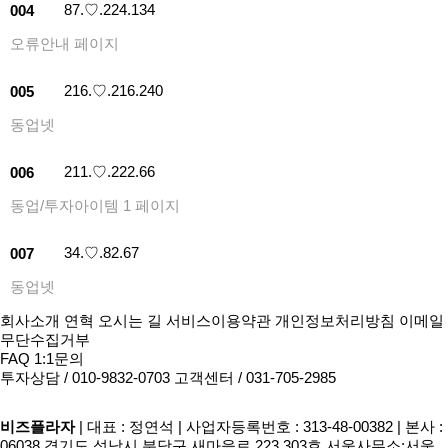
87.♡.224.134
004
오류안내 페이지
216.♡.216.240
005
동업넷
211.♡.222.66
006
동업/투자아이템 1 페이지
34.♡.82.67
007
동업넷
회사소개
연혁
오시는 길
서비스이용약관
개인정보처리방침
이메일
무단수집거부
FAQ
1:1문의
투자상담 / 010-9832-0703
고객센터 / 031-705-2985
비즈플라자
|
대표 : 정연석
|
사업자등록번호 : 313-48-00382
|
본사 :
06038 경기도 성남시 분당구 새마을로 223,303호 서울사무소:서울