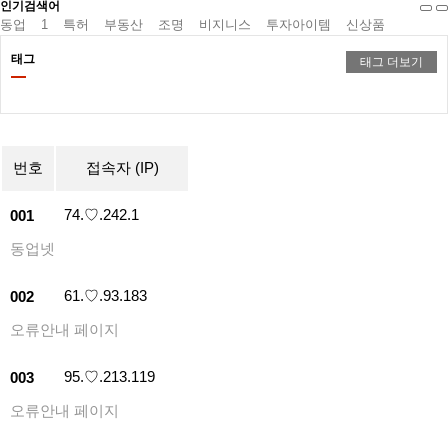
인기검색어
동업
1
특허
부동산
조명
비지니스
투자아이템
신상품
허벌나게
2025
태그
태그 더보기
번호
접속자 (IP)
74.♡.242.1
001
동업넷
61.♡.93.183
002
오류안내 페이지
95.♡.213.119
003
오류안내 페이지