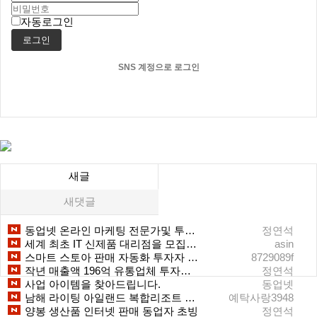
자동로그인
로그인
SNS 계정으로 로그인
새글
새댓글
동업넷 온라인 마케팅 전문가및 투자 임원 초빙
정연석
세계 최초 IT 신제품 대리점을 모집합니다. 이미 다른 제품을 취급하고 계시면 진열 부스 확장하면 준비 끝. 가전제품으로 생각하시면 됩니다. (기존 장소에서 대박 내세요)
asin
스마트 스토아 판매 자동화 투자자 초빙
8729089f
작년 매출액 196억 유통업체 투자자 초빙
정연석
사업 아이템을 찾아드립니다.
동업넷
남해 라이팅 아일랜드 복합리조트 개발사업
예탁사랑3948
양봉 생산품 인터넷 판매 동업자 초빙
정연석