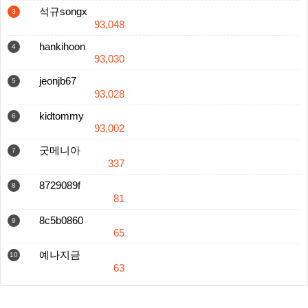
석규songx
3
93,048
hankihoon
4
93,030
jeonjb67
5
93,028
kidtommy
6
93,002
굿메니아
7
337
8729089f
8
81
8c5b0860
9
65
예나지금
10
63