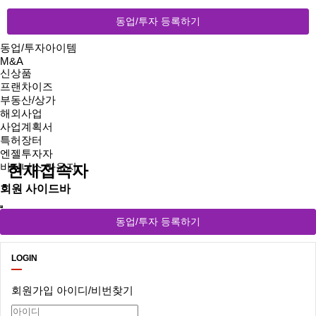
동업/투자 등록하기
동업/투자아이템
M&A
신상품
프랜차이즈
부동산/상가
해외사업
사업계획서
특허장터
엔젤투자자
비지니스 라운지
현재접속자
회원 사이드바
동업/투자 등록하기
LOGIN
회원가입
아이디/비번찾기